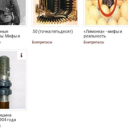
вные
.50 (точка пятьдесят)
«Лимонка» - мифы и
сы. Мифы и
реальность
ы
Боеприпасы
Боеприпасы
Лишина
904 года
ы