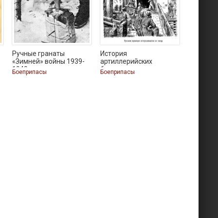
Ручные гранаты
История
«Зимней» войны 1939-
артиллерийских
1940
боеприпасов
Боеприпасы
Боеприпасы