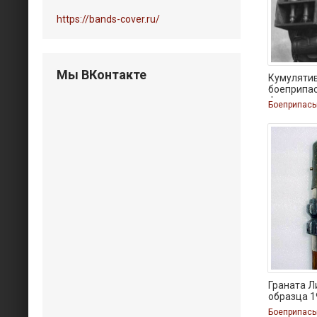
https://bands-cover.ru/
Мы ВКонтакте
Кумуляти
боеприпа
факты
Боеприпас
Граната 
образца 1
Боеприпас