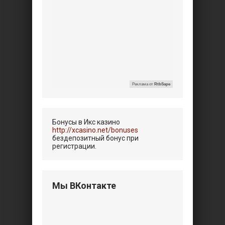
Реклама от
RtbSape
Бонусы в Икс казино
http://xcasino.net/bonuses
бездепозитный бонус при
регистрации.
Мы ВКонтакте