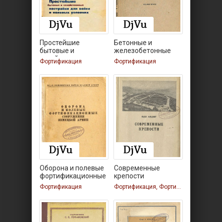
Простейшие
Бетонные и
бытовые и
железобетонные
хозяйственные
сухопутные
Фортификация
Фортификация
Оборона и полевые
Современные
фортификационные
крепости
Фортификация
Фортификация, Фортификация