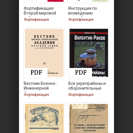
Фортификация
Инструкция по
Второй мировой
возведению
войны
землебитных
Фортификация
Фортификация
Вестник Военно-
Все укрепрайоны и
Инженерной
оборонительные
Академии
линии
Фортификация
Фортификация