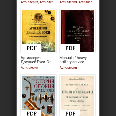
артиллерии
Артиллерия, Артиллерия, Артиллерия, Артиллерия
Артиллерия, Артиллерия, Артиллерия, Артиллерия
Артиллерия
Manual of heavy
Древней Руси. От
artillery service
бомбарды до
Артиллерия
Артиллерия