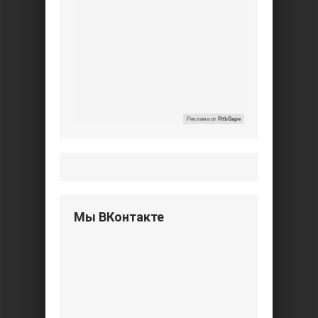
Реклама от
RtbSape
Мы ВКонтакте