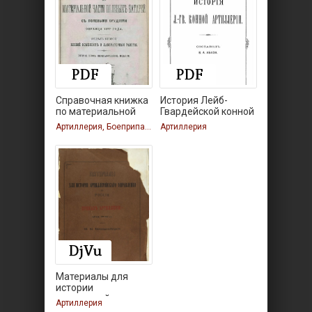
Справочная книжка
История Лейб-
по материальной
Гвардейской конной
части
Артиллерия, Боеприпасы
Артиллерия
Материалы для
истории
артиллерийского
Артиллерия