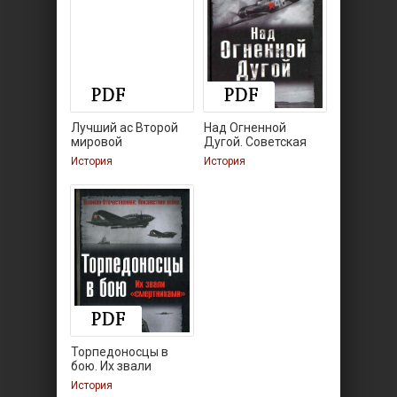
Лучший ас Второй
Над Огненной
мировой
Дугой. Советская
авиация в
История
История
Торпедоносцы в
бою. Их звали
История