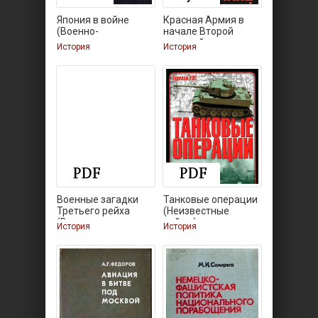
Япония в войне
Красная Армия в
(Военно-
начале Второй
историческая
мировой.
История
История
Военные загадки
Танковые операции
Третьего рейха
(Неизвестные
(Военные
войны)
История
История