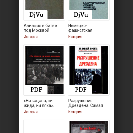
Авиация в битве
Немецко-
под Москвой
фашистская
политика
История
История
«Ни кацапа, ни
Разрушение
жида, ни ляха».
Дрездена. Самая
История
История