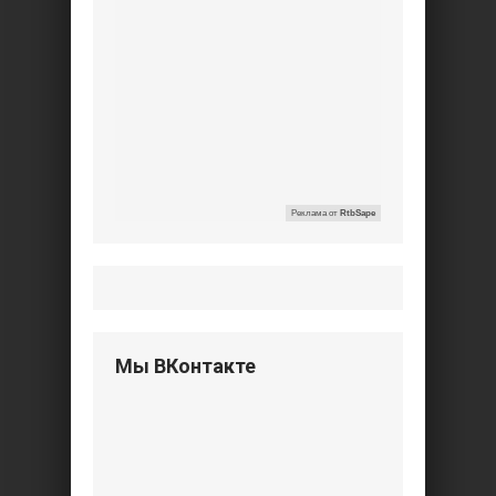
Реклама от
RtbSape
Мы ВКонтакте