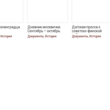
ленинградца
Дневник москвички.
Датская пресса о
Сентябрь – октябрь
советско-финской
войне
 История
Документы, История
Документы, История