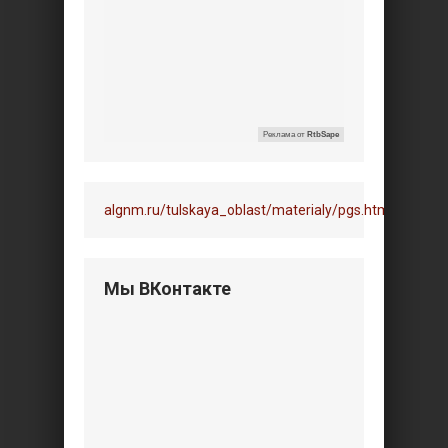
Реклама от
RtbSape
algnm.ru/tulskaya_oblast/materialy/pgs.html
Мы ВКонтакте