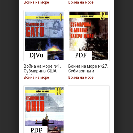
Кригсмарине
Кригсмарине
Война на море
Война на море
Война на море №1.
Война на море №27.
Субмарины США
Субмарины и
«Gato»
минные
Война на море
Война на море