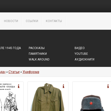
НОВОСТИ
ССЫЛКИ
КОНТАКТЫ
ЛЕ 1945 ГОДА
РАССКАЗЫ
ВИДЕО
ПАМЯТНИКИ
YOUTUBE
WALK AROUND
АУДИОКНИГИ
да»
»
Статьи
»
Униформа