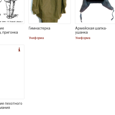
ие
Гимнастерка
Армейская шапка-
, пригонка
ушанка
Униформа
Униформа
ие пехотного
рмания