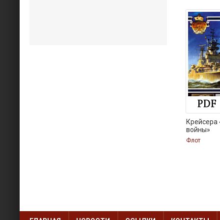
Крейсера
войны»
Флот