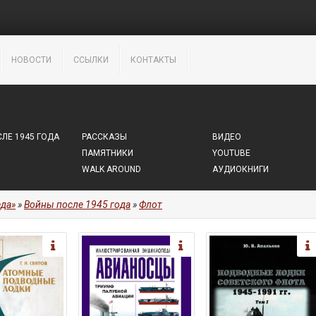
НОВОСТИ
ССЫЛКИ
КОНТАКТЫ
ЛЕ 1945 ГОДА
РАССКАЗЫ
ВИДЕО
ПАМЯТНИКИ
YOUTUBE
WALK AROUND
АУДИОКНИГИ
да»
»
Войны после 1945 года
»
Флот