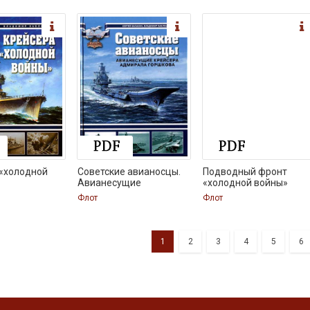
 «холодной
Советские авианосцы.
Подводный фронт
Авианесущие
«холодной войны»
Флот
Флот
1
2
3
4
5
6