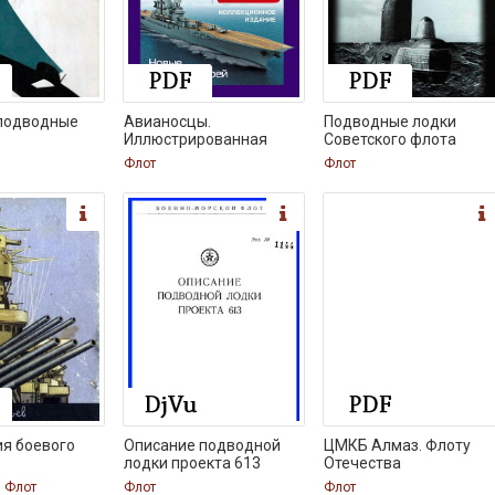
подводные
Авианосцы.
Подводные лодки
Иллюстрированная
Советского флота
энциклопедия
Флот
Флот
я боевого
Описание подводной
ЦМКБ Алмаз. Флоту
лодки проекта 613
Отечества
, Флот
Флот
Флот