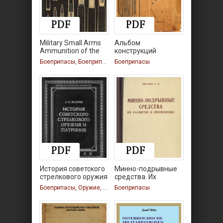
Military Small Arms
Альбом
Ammunition of the
конструкций
патронов
Боеприпасы, Боеприпасы
Боеприпасы
стрелкового
История советского
Минно-подрывные
стрелкового оружия
средства. Их
и
развитие и
Боеприпасы, Оружие, Боеприпасы, Оружие
Боеприпасы