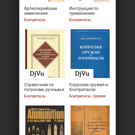
Артиллерийские
Инструкция по
химические
применению
снаряды.
зажигательных
Боеприпасы
Боеприпасы
Справочник по
Коррозия оружия и
патронам, ручным и
боеприпасов
Боеприпасы
Боеприпасы, Оружие