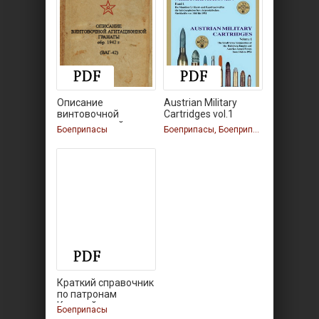
Описание
Austrian Military
винтовочной
Cartridges vol.1
агитационной
Боеприпасы
Боеприпасы, Боеприпасы, Боеприпасы, Боеприпасы
Краткий справочник
по патронам
Красной
Боеприпасы