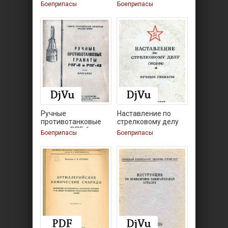
Боеприпасы
Боеприпасы
Ручные
Наставление по
противотанковые
стрелковому делу
гранаты РПГ-6 и
Боеприпасы
Боеприпасы