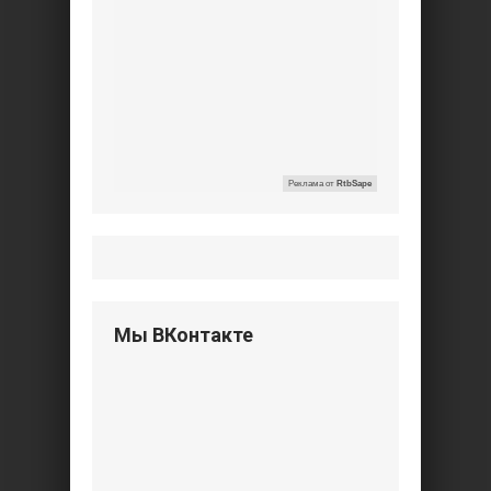
Реклама от
RtbSape
Мы ВКонтакте