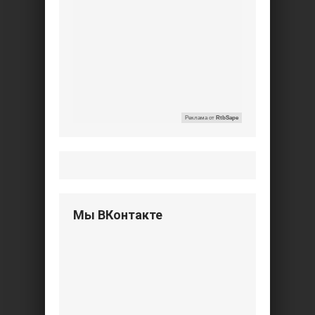
Реклама от
RtbSape
Мы ВКонтакте