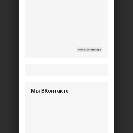
Реклама от
RtbSape
Мы ВКонтакте