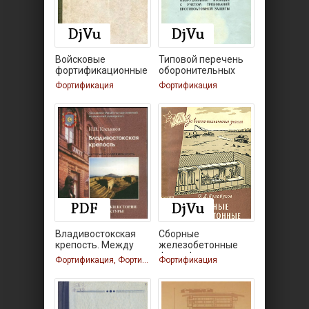
Войсковые
Типовой перечень
фортификационные
оборонительных
сооружения
Фортификация
Фортификация
Владивостокская
Сборные
крепость. Между
железобетонные
прошлым
фортификационные
Фортификация, Фортификация, Фортификация
Фортификация