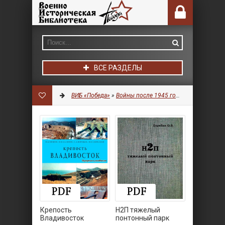
ВСЕ РАЗДЕЛЫ
ВИБ «Победа»
»
Войны после 1945 года
»
Фортификац
Крепость
Н2П тяжелый
Владивосток
понтонный парк