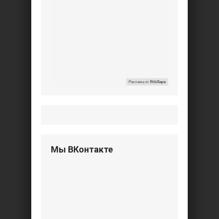
Реклама от
RtbSape
Мы ВКонтакте