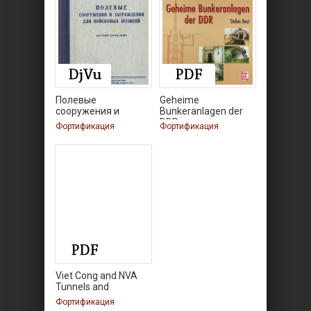
Полевые
Geheime
сооружения и
Bunkeranlagen der
заграждения для
DDR
Фортификация
Фортификация
Viet Cong and NVA
Tunnels and
Фортификация