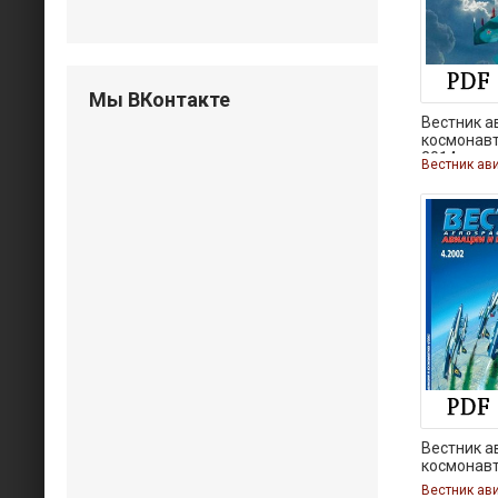
Мы ВКонтакте
Вестник а
космонав
2014
Вестник а
космонав