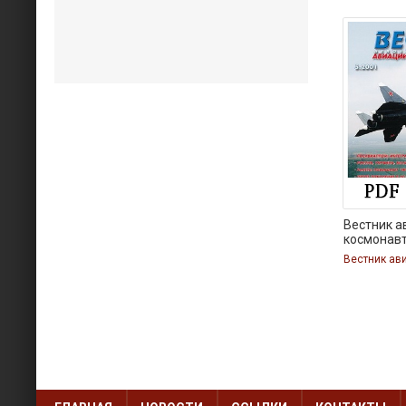
Вестник а
космонав