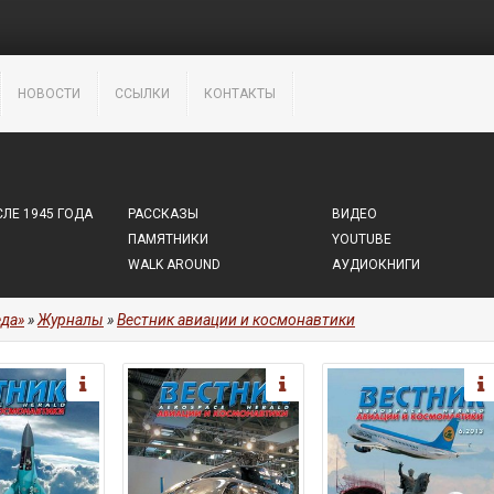
НОВОСТИ
ССЫЛКИ
КОНТАКТЫ
ЛЕ 1945 ГОДА
РАССКАЗЫ
ВИДЕО
ПАМЯТНИКИ
YOUTUBE
WALK AROUND
АУДИОКНИГИ
да»
»
Журналы
»
Вестник авиации и космонавтики