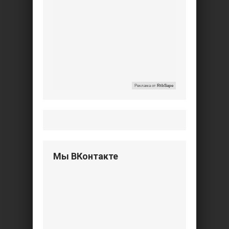
Реклама от
RtbSape
Мы ВКонтакте