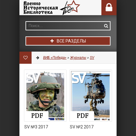
ВСЕ РАЗДЕЛЫ
ВИБ «Победа»
»
Журналы
»
SV
SV №3 2017
SV №2 2017