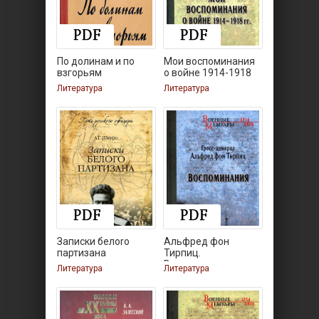
По долинам и по
Мои воспоминания
взгорьям
о войне 1914-1918
гг.
Литература
Литература
Записки белоrо
Альфред фон
партизана
Тирпиц.
Воспоминания
Литература
Литература