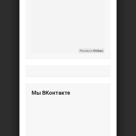
Реклама от
RtbSape
Мы ВКонтакте