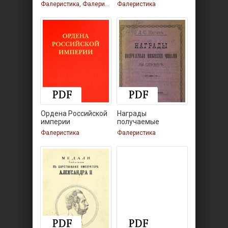
Фалеристика, Фалеристика
Фалеристика
Ордена Российской
Награды
империи
получаемые
нижними чинами на
Фалеристика
Фалеристика