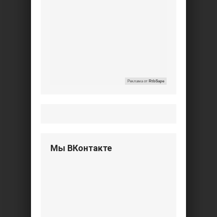
Реклама от
RtbSape
Мы ВКонтакте