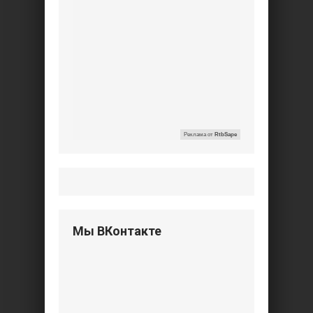
Реклама от
RtbSape
Мы ВКонтакте