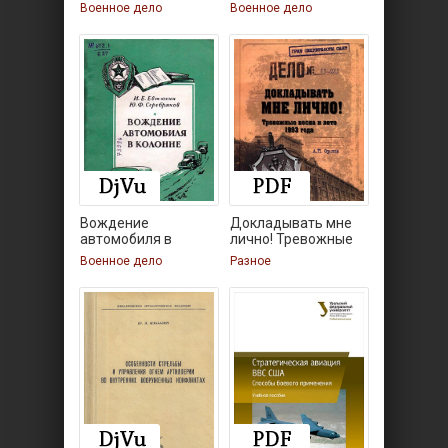
войсковым
батальон в
Военное дело
Военное дело
Вождение
Докладывать мне
автомобиля в
лично! Тревожные
колонне
весна
Военное дело
Разное