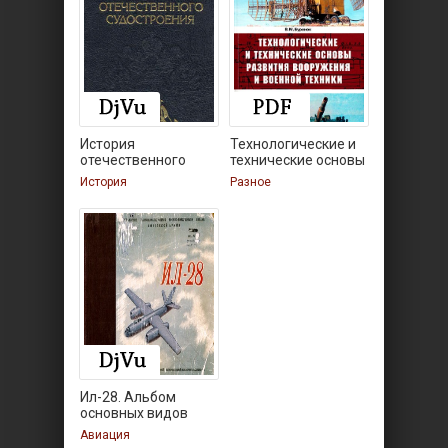
История
Технологические и
отечественного
технические основы
судостроения
История
Разное
Ил-28. Альбом
основных видов
схем и
Авиация