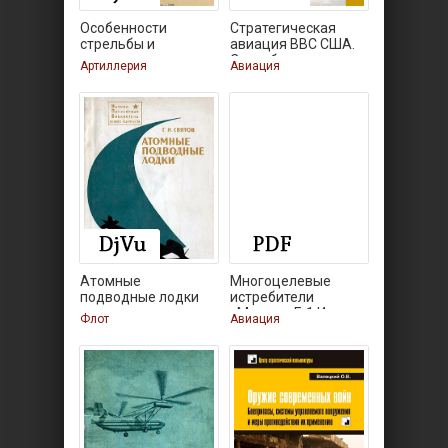
Особенности
Стратегическая
стрельбы и
авиация ВВС США.
управления огнем
Способы
Артиллерия
Авиация
Атомные
Многоцелевые
подводные лодки
истребители
«Мираж» F-1 И
Флот
Авиация