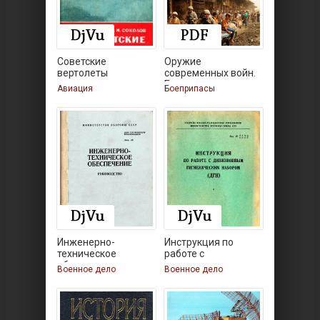
Советские
Оружие
вертолеты
современных войн.
Боеприпасы,
Авиация
Боеприпасы
Инженерно-
Инструкция по
техническое
работе с
обеспечение.
дивизионным
Военное дело
Военное дело