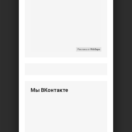
Реклама от
RtbSape
Мы ВКонтакте