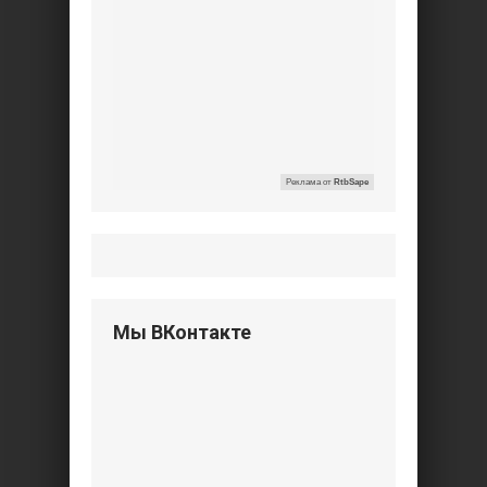
Реклама от
RtbSape
Мы ВКонтакте