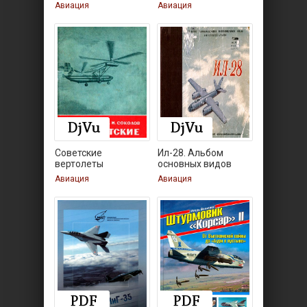
Способы
«Мираж» F-1 И
Авиация
Авиация
Советские
Ил-28. Альбом
вертолеты
основных видов
схем и
Авиация
Авиация