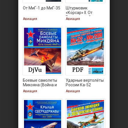
От МиГ-1 до МиГ-35
Штурмовик
«Корсар» II. От
Вьетнамской
Авиация
Авиация
Боевые самолеты
Ударные вертолёты
Микояна (Война и
России Ка-52
мы.
Авиация
Авиация