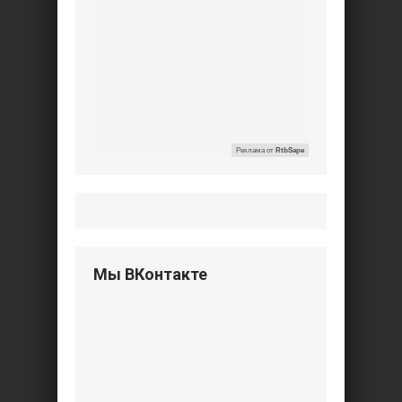
Реклама от
RtbSape
Мы ВКонтакте