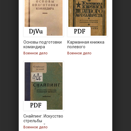
Основы подготовки
Карманная книжка
командира
полевого
артиллериста
Военное дело
Военное дело
Снайпинг. Искусство
стрельбы
наивысшей
Военное дело