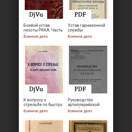
Боевой устав
Устав гарнизонной
пехоты РККА. Часть
службы
II
Военное дело
Военное дело
К вопросу о
Руководство
стрельбе по быстро
артиллерийской
службы.
Военное дело
Военное дело