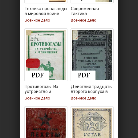
Техника пропаганды
Современная
в мировой войне
тактика
Военное дело
Военное дело
Противогазы. Их
Действия тридцать
устройство и
второго корпуса в
применение
Военное дело
Военное дело