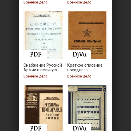
полевой
Военное дело
Военное дело
Снабжение Русской
Краткое описание
Армии в великую
походного
войну
снаряжения
Военное дело
Военное дело