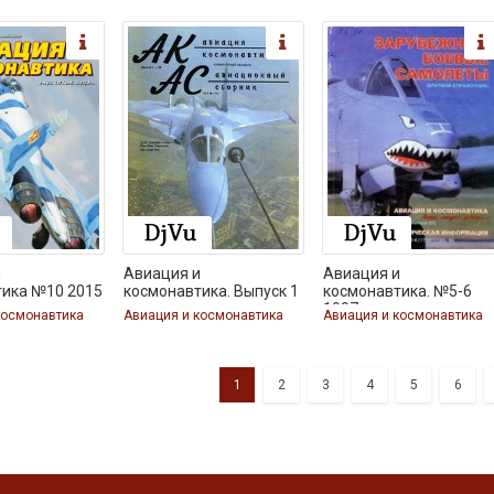
и
Авиация и
Авиация и
тика №10 2015
космонавтика. Выпуск 1
космонавтика. №5-6
1997.
космонавтика
Авиация и космонавтика
Авиация и космонавтика
1
2
3
4
5
6