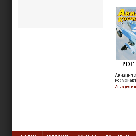
Авиация 
космонав
Авиация и 