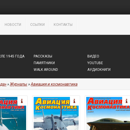
НОВОСТИ
ССЫЛКИ
КОНТАКТЫ
ЛЕ 1945 ГОДА
РАССКАЗЫ
ВИДЕО
ПАМЯТНИКИ
YOUTUBE
WALK AROUND
АУДИОКНИГИ
да»
»
Журналы
»
Авиация и космонавтика