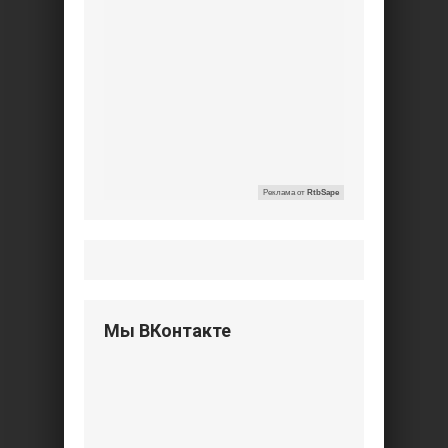
Реклама от
RtbSape
Мы ВКонтакте