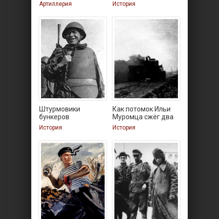
МЛ-20
Артиллерия
История
Штурмовики
Как потомок Ильи
бункеров
Муромца сжёг два
тигра
История
История