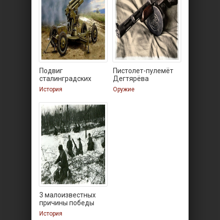
Подвиг
Пистолет-пулемёт
сталинградских
Дегтярёва
зенитчиц
История
Оружие
3 малоизвестных
причины победы
ссср в
История