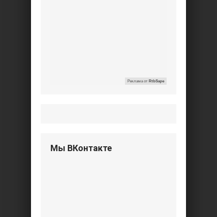
Реклама от
RtbSape
Мы ВКонтакте