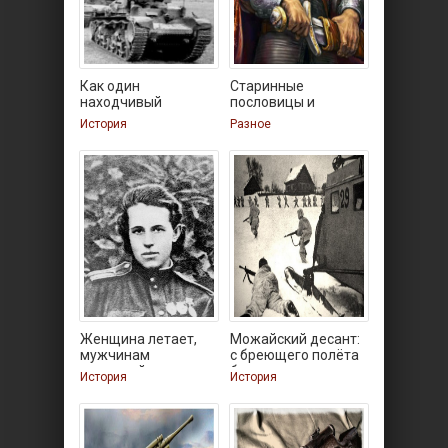
Как один
Старинные
находчивый
пословицы и
командир
поговорки про
История
Разное
остановил
Женщина летает,
Можайский десант:
мужчинам
с бреющего полёта
выходной.
без
История
История