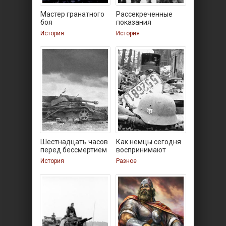
Мастер гранатного
Рассекреченные
боя
показания
плененных под
История
История
Шестнадцать часов
Как немцы сегодня
перед бессмертием
воспринимают
История
Разное