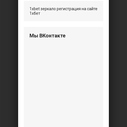
1xbet зеркало регистрация на сайте
1хбет
Мы ВКонтакте