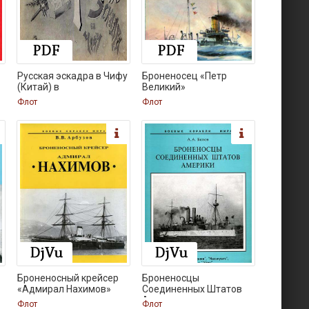
Русская эскадра в Чифу
Броненосец «Петр
(Китай) в
Великий»
Флот
Флот
Броненосный крейсер
Броненосцы
«Адмирал Нахимов»
Соединенных Штатов
Америки
Флот
Флот