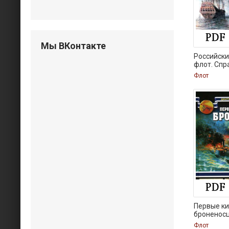
Мы ВКонтакте
Российски
флот. Спр
Флот
Первые ки
броненос
Флот