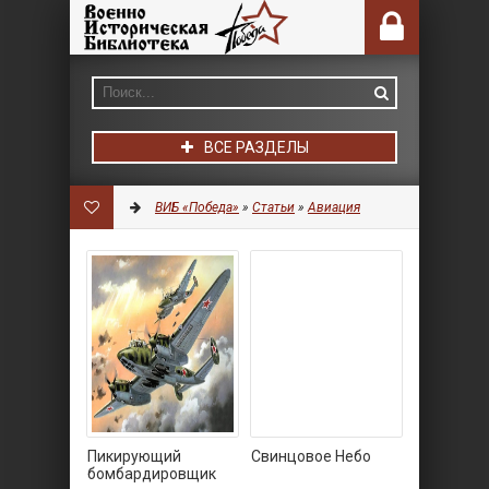
ВСЕ РАЗДЕЛЫ
ВИБ «Победа»
»
Статьи
»
Авиация
Пикирующий
Свинцовое Небо
бомбардировщик