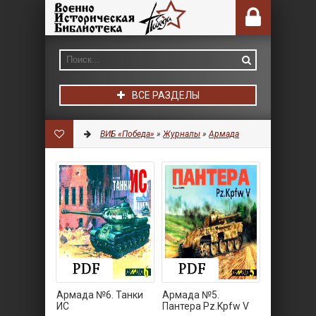
ВСЕ РАЗДЕЛЫ
ВИБ «Победа»
»
Журналы
»
Армада
Армада №6. Танки
Армада №5.
ИС
Пантера Pz.Kpfw V