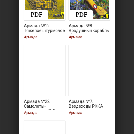
Армада №12.
Армада №8.
Тяжелое штурмовое
Воздушный корабль
орудие
«Илья
Армада
Армада
Армада №22.
Армада №7.
Самолеты-
Вездеходы РККА
разведчики Р-5 и
Армада
Армада