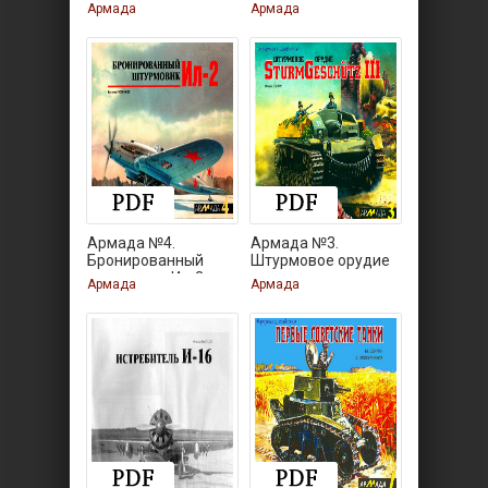
Армада
Армада
Армада №4.
Армада №3.
Бронированный
Штурмовое орудие
штурмовик Ил-2
Армада
Армада