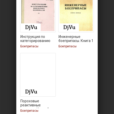
Инструкция по
Инженерные
категорированию
боеприпасы. Книга 1
Боеприпасы
Боеприпасы
Пороховые
реактивные
снаряды. Часть II.
Боеприпасы