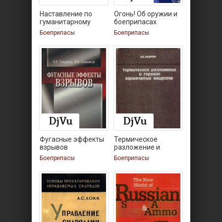
Наставление по
Огонь! Об оружии и
гуманитарному
боеприпасах
Боеприпасы
Боеприпасы
Фугасные эффекты
Термическое
взрывов
разложение и
горение
Боеприпасы
Боеприпасы