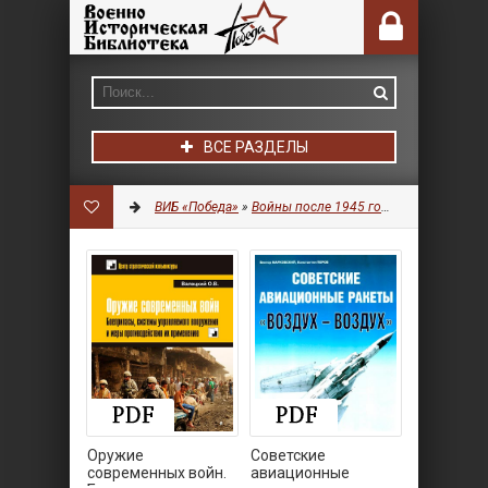
ВСЕ РАЗДЕЛЫ
ВИБ «Победа»
»
Войны после 1945 года
»
Боеприпасы
Оружие
Советские
современных войн.
авиационные