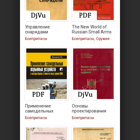
Управление
The New World of
снарядами
Russian Small Arms
and
Боеприпасы
Боеприпасы, Оружие
Применение
Основы
самодельных
проектирования
взрывных
патронов к
Боеприпасы
Боеприпасы