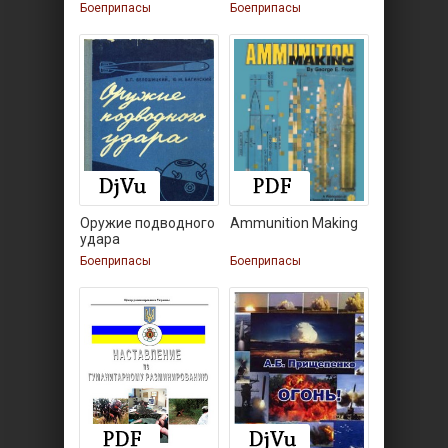
Боеприпасы,
ракеты
Боеприпасы
Боеприпасы
Оружие подводного
Ammunition Making
удара
Боеприпасы
Боеприпасы