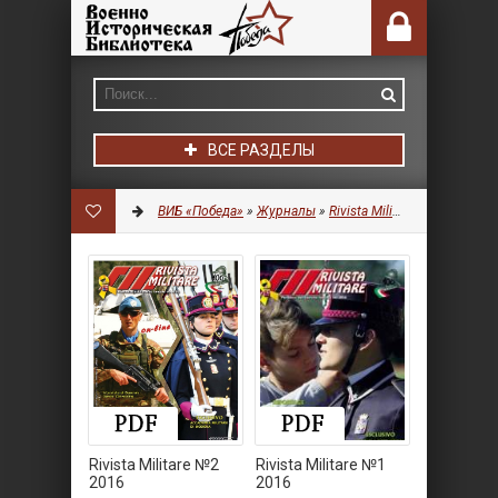
ВСЕ РАЗДЕЛЫ
ВИБ «Победа»
»
Журналы
»
Rivista Militare
Rivista Militare №2
Rivista Militare №1
2016
2016