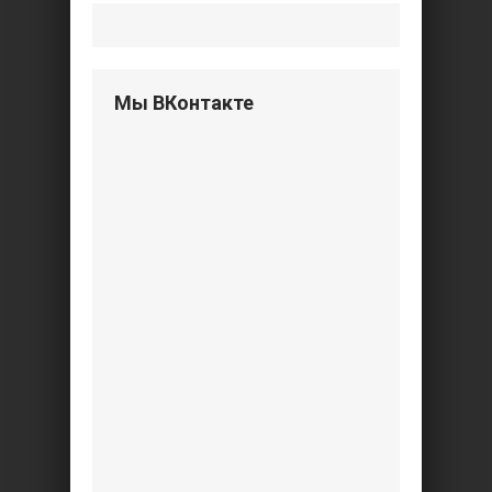
Мы ВКонтакте