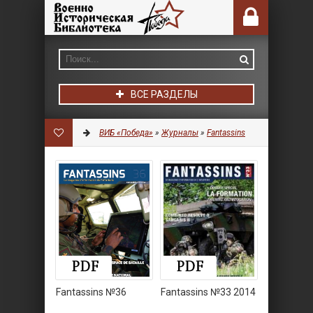
ВСЕ РАЗДЕЛЫ
ВИБ «Победа»
»
Журналы
»
Fantassins
Fantassins №36
Fantassins №33 2014