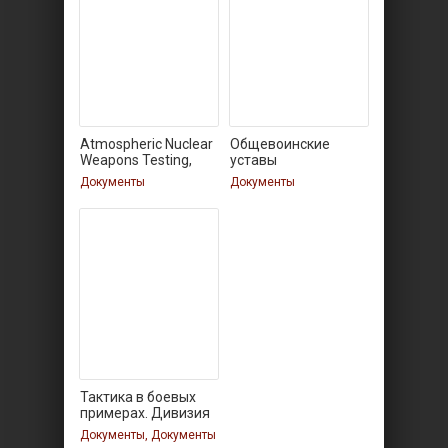
Atmospheric Nuclear
Общевоинские
Weapons Testing,
уставы
вооруженных сил
Документы
Документы
СССР
Тактика в боевых
примерах. Дивизия
Документы, Документы