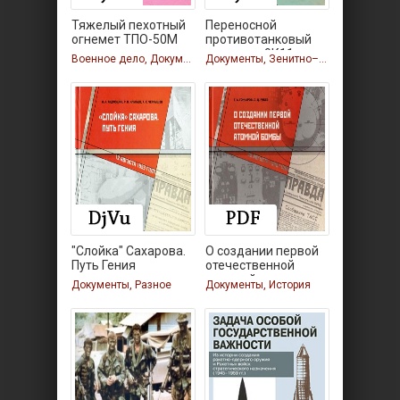
Тяжелый пехотный
Переносной
огнемет ТПО-50М
противотанковый
комплекс 9К11
Военное дело, Документы
Документы, Зенитно–ракетные комплексы
"Слойка" Сахарова.
О создании первой
Путь Гения
отечественной
атомной
Документы, Разное
Документы, История