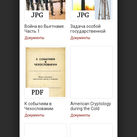
Война во Вьетнаме.
Задача особой
Часть 1
государственной
важности
Документы
Документы
К событиям в
American Cryptology
Чехословакии.
during the Cold
Факты,
Документы
Документы