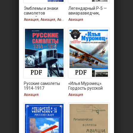
Эмблемы и знаки
Легендарный Р-5 —
самолетов
авиаразведчик,
российских
Авиация, Авиация, Авиация
Авиация
Русские самолеты
«Илья Муромец».
1914-1917
Гордость русской
авиации
Авиация
Авиация