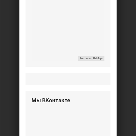
Реклама от
RtbSape
Мы ВКонтакте