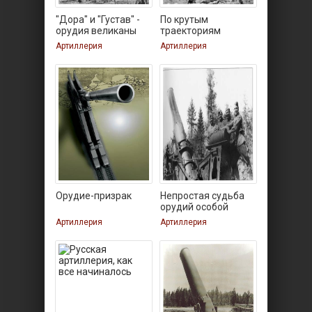
"Дора" и "Густав" -
По крутым
орудия великаны
траекториям
Артиллерия
Артиллерия
Орудие-призрак
Непростая судьба
орудий особой
мощности
Артиллерия
Артиллерия