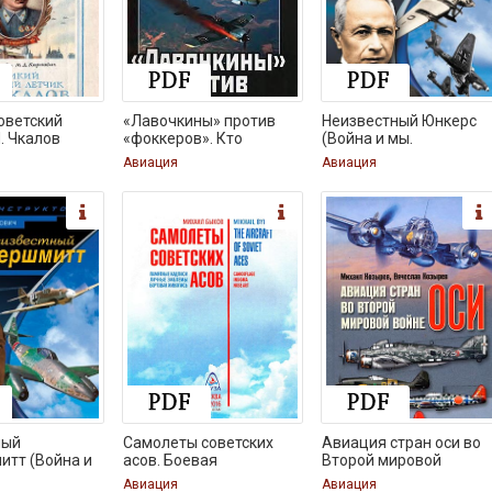
оветский
«Лавочкины» против
Неизвестный Юнкерс
. Чкалов
«фоккеров». Кто
(Война и мы.
Авиация
Авиация
ный
Самолеты советских
Авиация стран оси во
тт (Война и
асов. Боевая
Второй мировой
Авиация
Авиация