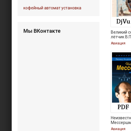
кофейный автомат установка
Мы ВКонтакте
Великий с
лётчик В.П
Авиация
Неизвест
Мессершми
мы.
Авиация