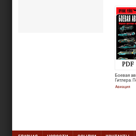
Боевая а
Гитлера. 
цветная
Авиация