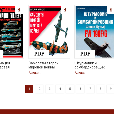
виация
Самолеты второй
Штурмовик и
Первая
мировой войны
бомбардировщик
Фокке-Вульф
Авиация
Авиация
1
2
3
4
5
6
7
8
9