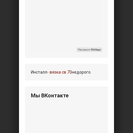
Реклама от
RtbSape
Инсталл-
вязка св 70
недорого.
Мы ВКонтакте