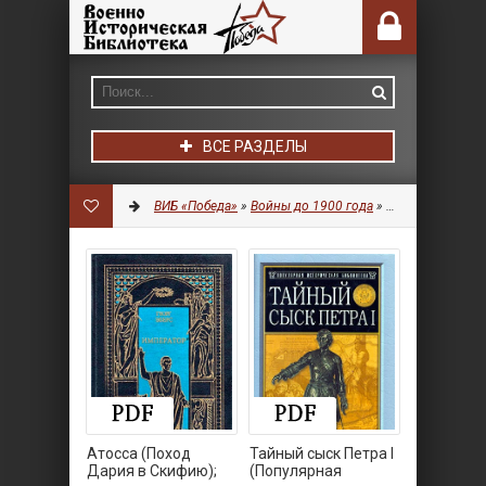
ВСЕ РАЗДЕЛЫ
ВИБ «Победа»
»
Войны до 1900 года
»
Литература
Атосса (Поход
Тайный сыск Петра I
Дария в Скифию);
(Популярная