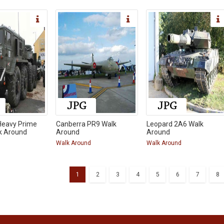
eavy Prime
Canberra PR9 Walk
Leopard 2A6 Walk
k Around
Around
Around
d
Walk Around
Walk Around
1
2
3
4
5
6
7
8