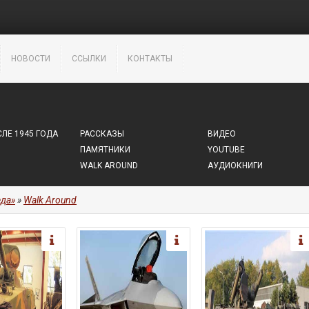
НОВОСТИ
ССЫЛКИ
КОНТАКТЫ
ЛЕ 1945 ГОДА
РАССКАЗЫ
ВИДЕО
ПАМЯТНИКИ
YOUTUBE
WALK AROUND
АУДИОКНИГИ
да»
»
Walk Around