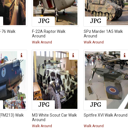
-76 Walk
F-22A Raptor Walk
SPz Marder 1A5 Walk
Around
Around
d
Walk Around
Walk Around
 (FM213) Walk
M3 White Scout Car Walk
Spitfire XVI Walk Around
Around
d
Walk Around
Walk Around