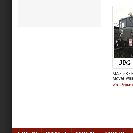
MAZ-537 H
Mover Wal
Walk Aroun