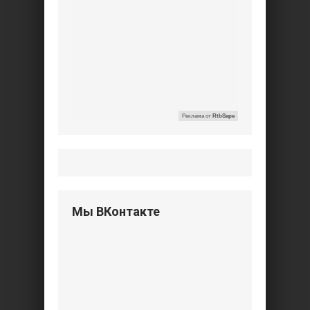
Реклама от
RtbSape
Мы ВКонтакте