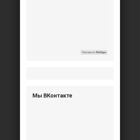
Реклама от
RtbSape
Мы ВКонтакте