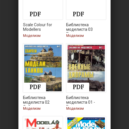
Scale Colour for
Библиотека
Modellers
моделиста 03
Реалистичное
Моделизм
Моделизм
Библиотека
Библиотека
моделиста 02
моделиста 01 -
Собираем модели
Военные
Моделизм
Моделизм