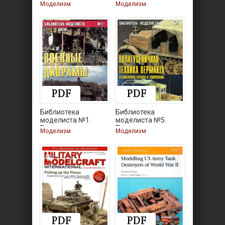
Собираем
Моделизм
Моделизм
Библиотека
Библиотека
моделиста №1.
моделиста №5.
Военные диорамы
Полугусеничная
Моделизм
Моделизм