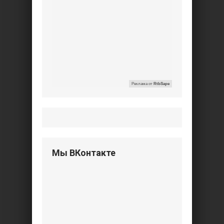
Реклама от
RtbSape
Мы ВКонтакте