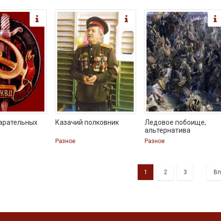
арательных
Казачий полковник
Ледовое побоище,
альтернатива
Разное
Разное
1
2
3
Вп