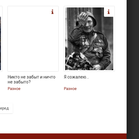
Никто не забыт и ничто
Я сожалею...
не забыто?
Разное
Разное
еред