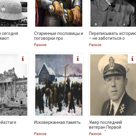
 сегодня
Старинные пословицы и
Переписывать истори
мают
поговорки про
– не заботиться о
Разное
Разное
ейхстаге
Исковерканная память
Умер последний
ветеран Первой
мировой
Разное
Разное