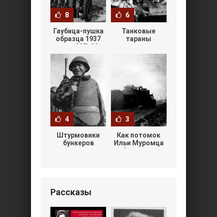
8
6
Гаубица-пушка
Танковые
образца 1937
тараны
года МЛ-20
4
3
Штурмовики
Как потомок
бункеров
Ильи Муромца
сжёг два тигра
бутылками
Рассказы