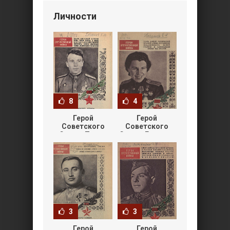
Личности
8
4
Герой
Герой
Советского
Советского
Союза Павел
Союза Евдокия
Михайлович
Андреевна
Богатов
Никулина
[Листовка]
[Листовка]
3
3
Герой
Герой