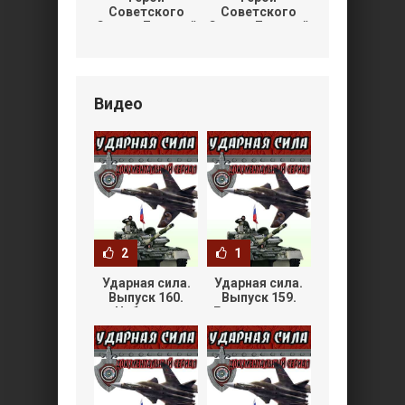
Советского
Советского
Союза Дмитрий
Союза Дмитрий
Петрович
Яковлевич
Жмуровский
Остапенко
[Листовка]
[Листовка]
Видео
2
1
Ударная сила.
Ударная сила.
Выпуск 160.
Выпуск 159.
Небесные
Громовержцы
хищники
Посейдона
(14.10.2008)
(07.10.2008)