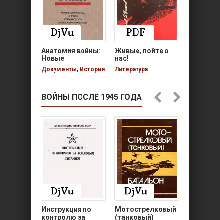
Анатомия войны:
Живые, пойте о
Правила
Новые
нас!
корабел
документы о
нарядов
Документы, История
Литература
Военное 
роли…
ВОЙНЫ ПОСЛЕ 1945 ГОДА
Инструкция по
Мотострелковый
Вождени
контролю за
(танковый)
автомоб