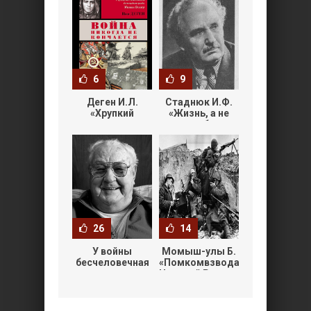
6
9
Деген И.Л.
Стаднюк И.Ф.
«Хрупкий
«Жизнь, а не
хрусталь»
служба»
26
14
У войны
Момыш-улы Б.
бесчеловечная
«Помкомвзвода
логика
Николай Редин»