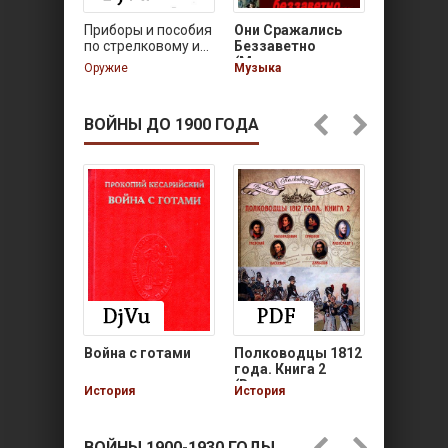
Приборы и пособия
Они Сражались
Анатоми
по стрелковому и…
Беззаветно
Новые
(Музыка…
докумен
Оружие
Музыка
Документ
роли…
ВОЙНЫ ДО 1900 ГОДА
Война с готами
Полководцы 1812
Полково
года. Книга 2
года. Кни
(Великие…
(Велики
История
История
История
ВОЙНЫ 1900-1930 ГОДЫ