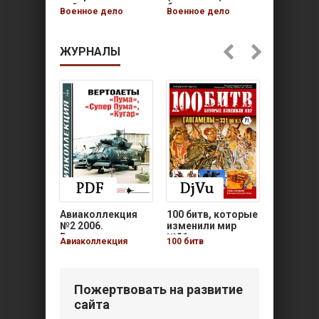
войсковым…
батальон в…
колонне
Военное дело
Военное дело
Военное 
ЖУРНАЛЫ
Авиаколлекция
100 битв, которые
100 битв
№2 2006.
изменили мир
изменил
Вертолеты…
№21.…
№20.…
Авиаколлекция
100 битв
100 битв
Пожертвовать на развитие
сайта