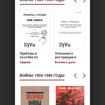
Приборы и
Описание и
Бой пехо
пособия по
инструкция к
дивизии,
стрелковому и…
полевой…
усиленн
Оружие
Военное дело
Военное 
ВОЙНЫ 1930-1945 ГОДЫ