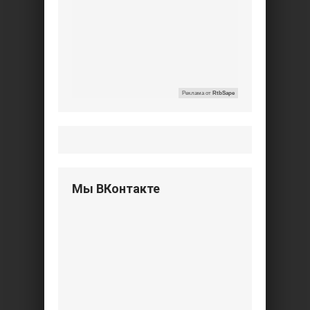
Реклама от
RtbSape
Мы ВКонтакте