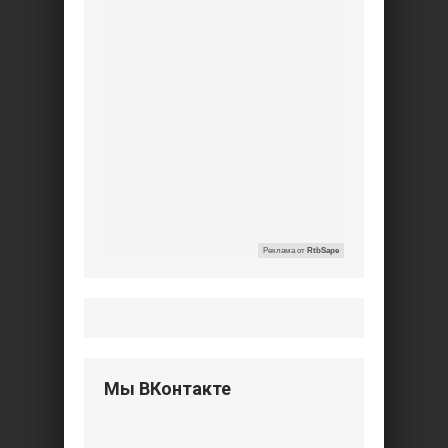
Реклама от
RtbSape
Мы ВКонтакте