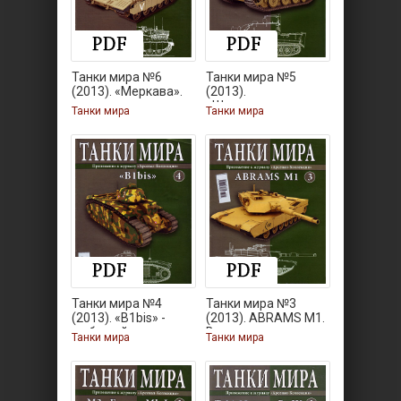
Танки мира №6
Танки мира №5
(2013). «Меркава».
(2013).
«Штурмтигр».
Танки мира
Танки мира
Танки мира №4
Танки мира №3
(2013). «B1bis» -
(2013). ABRAMS M1.
любимый
Враг
Танки мира
Танки мира