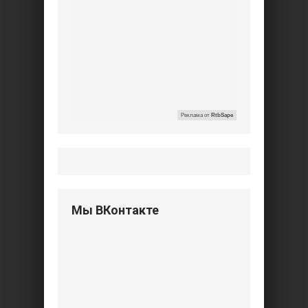
Реклама от
RtbSape
Мы ВКонтакте