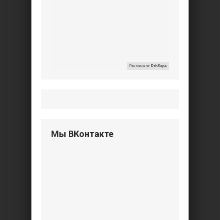
Реклама от
RtbSape
Мы ВКонтакте