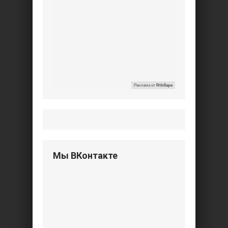
Реклама от
RtbSape
Мы ВКонтакте